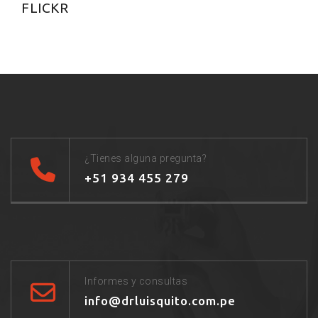
FLICKR
¿Tienes alguna pregunta?
+51 934 455 279
Informes y consultas
info@drluisquito.com.pe