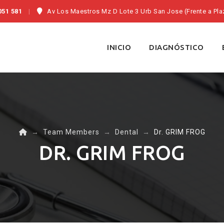
051 581
Av Los Maestros Mz D Lote 3 Urb San Jose (Frente a Pla
Skip
to
INICIO
DIAGNÓSTICO
content
→
Team Members
→
Dental
→
Dr. GRIM FROG
DR. GRIM FROG