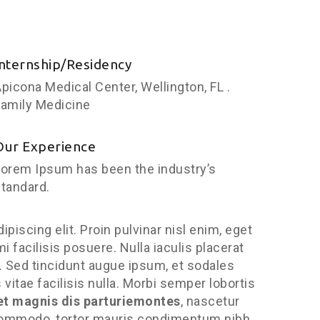
Internship/Residency
picona Medical Center, Wellington, FL .
Family Medicine
Our Experience
orem Ipsum has been the industry’s
tandard.
piscing elit. Proin pulvinar nisl enim, eget
i facilisis posuere. Nulla iaculis placerat
 Sed tincidunt augue ipsum, et sodales
itae facilisis nulla. Morbi semper lobortis
et magnis dis parturiemontes
, nascetur
 commodo, tortor mauris condimentum nibh,