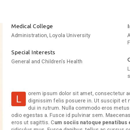
Medical College
Administration, Loyola University
A
Special Interests
General and Children’s Health
L
s
orem ipsum dolor sit amet, consectetur adi
L
dignissim felis posuere in. Ut suscipit et m
dui in rutrum. Nulla commodo eros metus.
odio egestas a. Fusce id pulvinar sem. Maecenas v
eros ut sagittis. C
um sociis natoque penatibus 
ridiculus mus. Fusce dapibus, tellus ac cursus